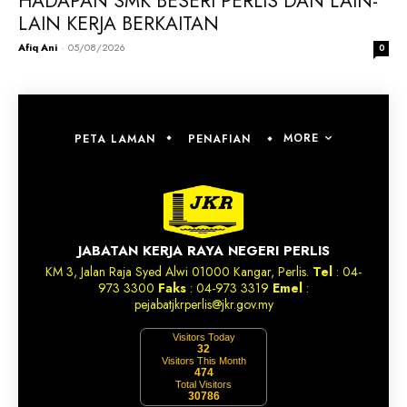
HADAPAN SMK BESERI PERLIS DAN LAIN-
LAIN KERJA BERKAITAN
Afiq Ani
-
05/08/2026
0
MORE
PETA LAMAN
PENAFIAN
JABATAN KERJA RAYA NEGERI PERLIS
KM 3, Jalan Raja Syed Alwi 01000 Kangar, Perlis.
Tel
: 04-
973 3300
Faks
: 04-973 3319
Emel
:
pejabatjkrperlis@jkr.gov.my
Visitors Today
32
Visitors This Month
474
Total Visitors
30786