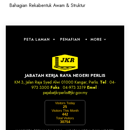
Bahagian Rekabentuk Awam & Struktur
MORE
PETA LAMAN
PENAFIAN
JABATAN KERJA RAYA NEGERI PERLIS
KM 3, Jalan Raja Syed Alwi 01000 Kangar, Perlis.
Tel
: 04-
973 3300
Faks
: 04-973 3319
Emel
:
pejabatjkrperlis@jkr.gov.my
Visitors Today
25
Visitors This Month
442
Total Visitors
30754