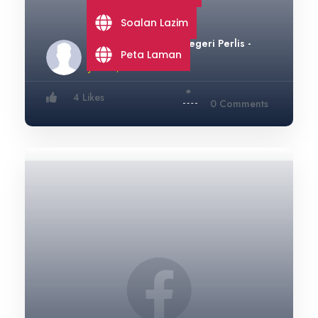
Soalan Lazim
Jabatan Kerja Raya Negeri Perlis -
Rasmi
Peta Laman
June 27, 2026
4 Likes
0 Comments