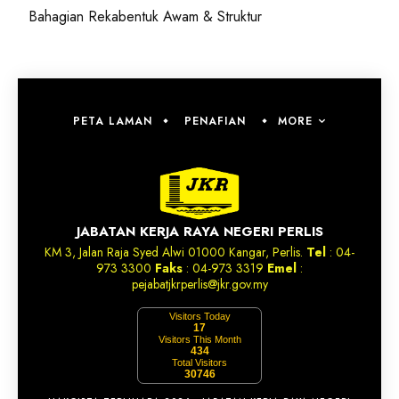
Bahagian Rekabentuk Awam & Struktur
MORE
PETA LAMAN
PENAFIAN
JABATAN KERJA RAYA NEGERI PERLIS
KM 3, Jalan Raja Syed Alwi 01000 Kangar, Perlis.
Tel
: 04-
973 3300
Faks
: 04-973 3319
Emel
:
pejabatjkrperlis@jkr.gov.my
Visitors Today
17
Visitors This Month
434
Total Visitors
30746